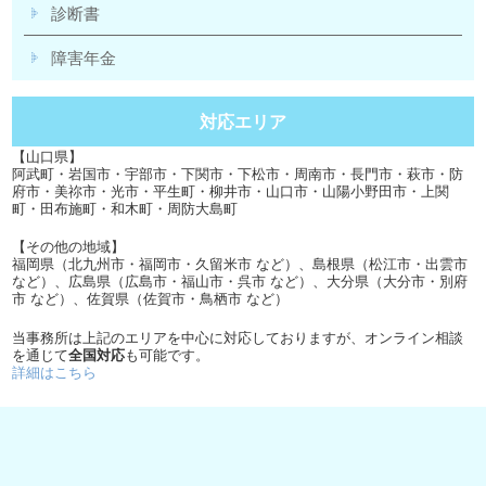
診断書
障害年金
対応エリア
【山口県】
阿武町・岩国市・宇部市・下関市・下松市・周南市・長門市・萩市・防
府市・美祢市・光市・平生町・柳井市・山口市・山陽小野田市・上関
町・田布施町・和木町・周防大島町
【その他の地域】
福岡県（北九州市・福岡市・久留米市 など）、島根県（松江市・出雲市
など）、広島県（広島市・福山市・呉市 など）、大分県（大分市・別府
市 など）、佐賀県（佐賀市・鳥栖市 など）
当事務所は上記のエリアを中心に対応しておりますが、オンライン相談
を通じて
全国対応
も可能です。
詳細はこちら