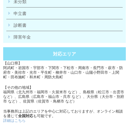
未分類
申立書
診断書
障害年金
対応エリア
【山口県】
阿武町・岩国市・宇部市・下関市・下松市・周南市・長門市・萩市・防
府市・美祢市・光市・平生町・柳井市・山口市・山陽小野田市・上関
町・田布施町・和木町・周防大島町
【その他の地域】
福岡県（北九州市・福岡市・久留米市 など）、島根県（松江市・出雲市
など）、広島県（広島市・福山市・呉市 など）、大分県（大分市・別府
市 など）、佐賀県（佐賀市・鳥栖市 など）
当事務所は上記のエリアを中心に対応しておりますが、オンライン相談
を通じて
全国対応
も可能です。
詳細はこちら